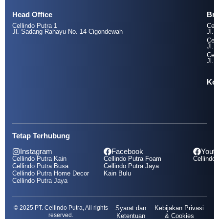
Head Office
Br
Cellindo Putra 1
Cell
Jl. Sadang Rahayu No. 14 Cigondewah
Jl. 
Cell
Jl. 
Cell
Jl. 
Kol
Tetap Terhubung
Instagram
Facebook
Yout
Cellindo Putra Kain
Cellindo Putra Foam
Cellindo 
Cellindo Putra Busa
Cellindo Putra Jaya
Cellindo Putra Home Decor
Kain Bulu
Cellindo Putra Jaya
© 2025 PT. Cellindo Putra, All rights
Syarat dan
Kebijakan Privasi
reserved.
Ketentuan
& Cookies