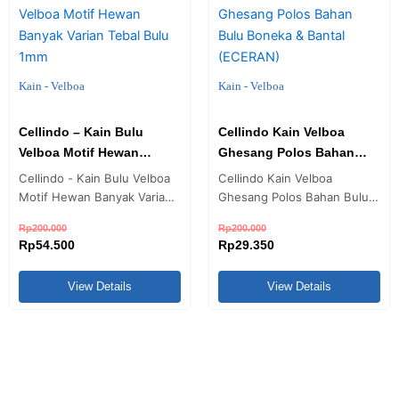
adalah:
ini
adalah:
ini
Rp200.000.
adalah:
Rp200.000.
adalah:
Rp54.500.
Rp29.350.
Kain - Velboa
Kain - Velboa
Cellindo – Kain Bulu
Cellindo Kain Velboa
Velboa Motif Hewan
Ghesang Polos Bahan
Banyak Varian Tebal Bulu
Bulu Boneka & Bantal
Cellindo - Kain Bulu Velboa
Cellindo Kain Velboa
1mm
(ECERAN)
Motif Hewan Banyak Varian
Ghesang Polos Bahan Bulu
Tebal Bulu 1mm Bandung
Boneka & Bantal (ECERAN) -
Rp
200.000
Rp
200.000
Spesifikasi Kain Velboa Motif
Bandung Kain velboa adalah
Rp
54.500
Rp
29.350
hewan - Lebar 160cm - 1
bahan yang sering
yard = 90cm - Harga eceran
digunakan untuk membuat
View Details
View Details
Order Partai Besar Info
boneka, karena teksturnya
Admin via chat - Pesan
yang lembut, halus, dan
diatas 10 Roll, Pre Order 5
berbulu. Jenis Kain : Velboa
Hari Silahkan Hubungi Kami
Merk Ghesang Tekstur :
Untuk Contoh Warna/Motif
Bulu lembut berkualitas,
Lainnya,Via chat Jam Kerja…
Bulu tidak rontok, tebal.