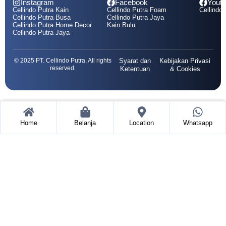
Instagram
Facebook
Yout
Cellindo Putra Kain
Cellindo Putra Foam
Cellindo 
Cellindo Putra Busa
Cellindo Putra Jaya
Cellindo Putra Home Decor
Kain Bulu
Cellindo Putra Jaya
© 2025 PT. Cellindo Putra, All rights
Syarat dan
Kebijakan Privasi
reserved.
Ketentuan
& Cookies
Home
Belanja
Location
Whatsapp