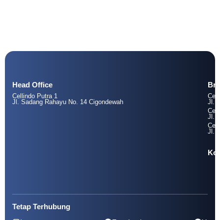
Head Office
Br
Cellindo Putra 1
Cell
Jl. Sadang Rahayu No. 14 Cigondewah
Jl. 
Cell
Jl. 
Cell
Jl. 
Kol
Tetap Terhubung