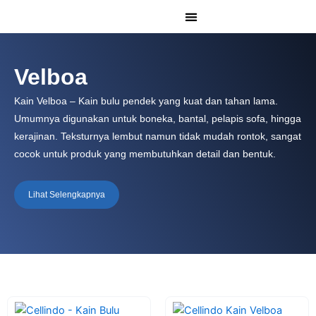
Lewati
ke
konten
Velboa
Kain Velboa – Kain bulu pendek yang kuat dan tahan lama.
Umumnya digunakan untuk boneka, bantal, pelapis sofa, hingga
kerajinan. Teksturnya lembut namun tidak mudah rontok, sangat
cocok untuk produk yang membutuhkan detail dan bentuk.
Lihat Selengkapnya
Harga
Harga
Harga
Harga
aslinya
saat
aslinya
saat