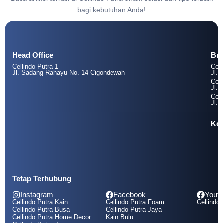
bagi kebutuhan Anda!
Head Office
Br
Cellindo Putra 1
Cell
Jl. Sadang Rahayu No. 14 Cigondewah
Jl. 
Cell
Jl. 
Cell
Jl. 
Kol
Tetap Terhubung
Instagram
Facebook
Yout
Cellindo Putra Kain
Cellindo Putra Foam
Cellindo 
Cellindo Putra Busa
Cellindo Putra Jaya
Cellindo Putra Home Decor
Kain Bulu