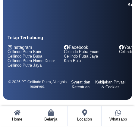
Kol
Tetap Terhubung
Instagram
Facebook
Yout
Cellindo Putra Kain
Cellindo Putra Foam
Cellindo 
Cellindo Putra Busa
Cellindo Putra Jaya
Cellindo Putra Home Decor
Kain Bulu
Cellindo Putra Jaya
© 2025 PT. Cellindo Putra, All rights
Syarat dan
Kebijakan Privasi
reserved.
Ketentuan
& Cookies
Home
Belanja
Location
Whatsapp