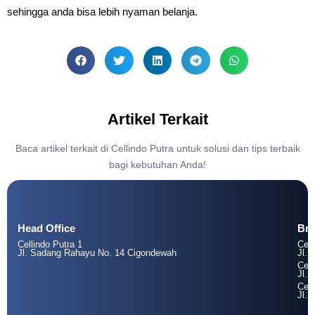
sehingga anda bisa lebih nyaman belanja.
Artikel Terkait
Baca artikel terkait di Cellindo Putra untuk solusi dan tips terbaik
bagi kebutuhan Anda!
Head Office
Br
Cellindo Putra 1
Cell
Jl. Sadang Rahayu No. 14 Cigondewah
Jl. 
Cell
Jl. 
Cell
Jl. 