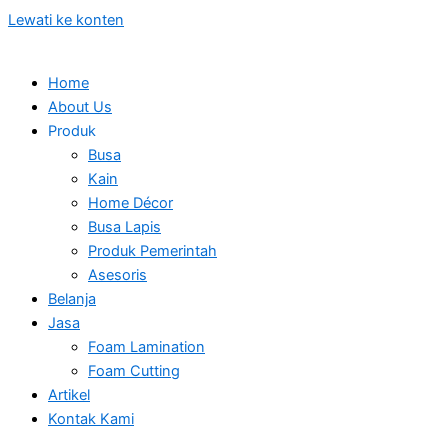
Lewati ke konten
Home
About Us
Produk
Busa
Kain
Home Décor
Busa Lapis
Produk Pemerintah
Asesoris
Belanja
Jasa
Foam Lamination
Foam Cutting
Artikel
Kontak Kami