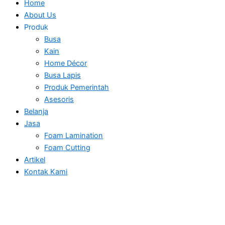
Home
About Us
Produk
Busa
Kain
Home Décor
Busa Lapis
Produk Pemerintah
Asesoris
Belanja
Jasa
Foam Lamination
Foam Cutting
Artikel
Kontak Kami