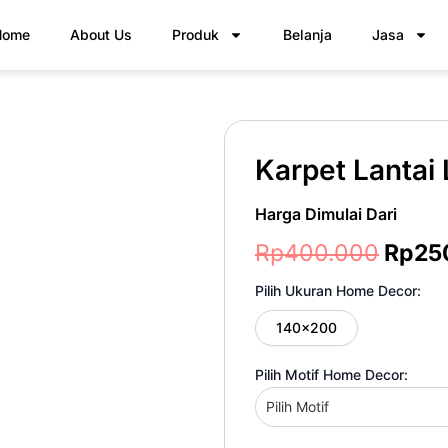
Home
About Us
Produk
Belanja
Jasa
Karpet Lantai 
Harga Dimulai Dari
Harg
Rp
400.000
Rp
25
aslin
Pilih Ukuran Home Decor:
adala
140x200
Rp40
Pilih Motif Home Decor: