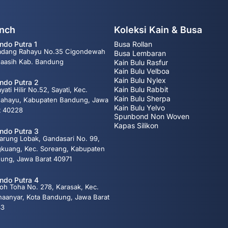
nch
Koleksi Kain & Busa
indo Putra 1
Busa Rollan
Sadang Rahayu No.35 Cigondewah
Busa Lembaran
aasih Kab. Bandung
Kain Bulu Rasfur
Kain Bulu Velboa
Kain Bulu Nylex
indo Putra 2
Kain Bulu Rabbit
ayati Hilir No.52, Sayati, Kec.
Kain Bulu Sherpa
ahayu, Kabupaten Bandung, Jawa
Kain Bulu Yelvo
t 40228
Spunbond Non Woven
Kapas Silikon
indo Putra 3
Warung Lobak, Gandasari No. 99,
kuang, Kec. Soreang, Kabupaten
ung, Jawa Barat 40971
indo Putra 4
Moh Toha No. 278, Karasak, Kec.
naanyar, Kota Bandung, Jawa Barat
43