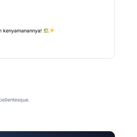
kan kenyamanannya!
pellentesque.