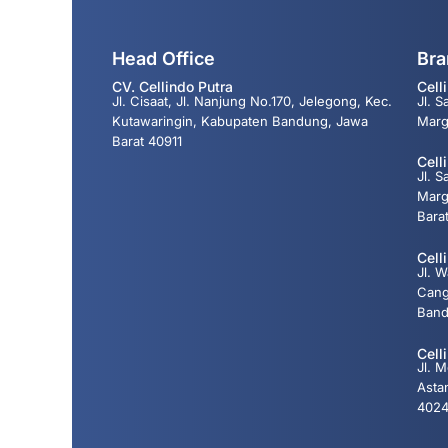
Head Office
Bra
CV. Cellindo Putra
Cell
Jl. Cisaat, Jl. Nanjung No.170, Jelegong, Kec.
Jl. 
Kutawaringin, Kabupaten Bandung, Jawa
Marg
Barat 40911
Cell
Jl. S
Marg
Bara
Cell
Jl. 
Cang
Band
Cell
Jl. 
Asta
402