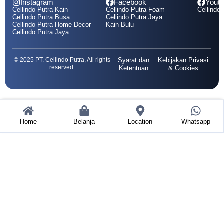
Instagram
Facebook
Yout
Cellindo Putra Kain
Cellindo Putra Foam
Cellindo 
Cellindo Putra Busa
Cellindo Putra Jaya
Cellindo Putra Home Decor
Kain Bulu
Cellindo Putra Jaya
© 2025 PT. Cellindo Putra, All rights
Syarat dan
Kebijakan Privasi
reserved.
Ketentuan
& Cookies
Home
Belanja
Location
Whatsapp