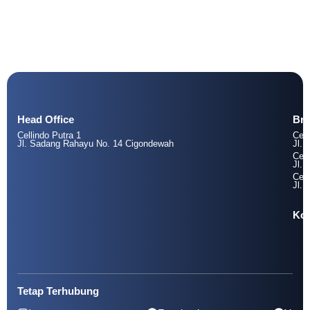
Head Office
Br
Cellindo Putra 1
Cell
Jl. Sadang Rahayu No. 14 Cigondewah
Jl. 
Cell
Jl. 
Cell
Jl. 
Kol
Tetap Terhubung