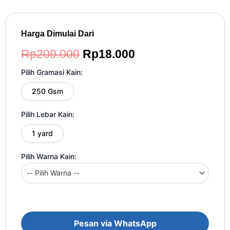
Harga Dimulai Dari
Harga
Harga
Rp
200.000
Rp
18.000
aslinya
saat
Pilih Gramasi Kain:
adalah:
ini
250 Gsm
Rp200.000.
adalah:
Pilih Lebar Kain:
Rp18.000.
1 yard
Pilih Warna Kain:
Pesan via WhatsApp