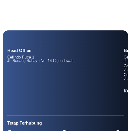
Head Office
Br
Cellindo Putra 1
Cell
Jl. Sadang Rahayu No. 14 Cigondewah
Jl. 
Cell
Jl. 
Cell
Jl. 
Kol
Tetap Terhubung