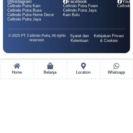
Instagram
Facebook
Yout
Cellindo Putra Kain
Cellindo Putra Foam
Cellindo 
Cellindo Putra Busa
Cellindo Putra Jaya
Cellindo Putra Home Decor
Kain Bulu
Cellindo Putra Jaya
© 2025 PT. Cellindo Putra, All rights
Syarat dan
Kebijakan Privasi
reserved.
Ketentuan
& Cookies
Home
Belanja
Location
Whatsapp