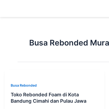
Lewati
ke
konten
Busa Rebonded Mur
Busa Rebonded
Toko Rebonded Foam di Kota
Bandung Cimahi dan Pulau Jawa