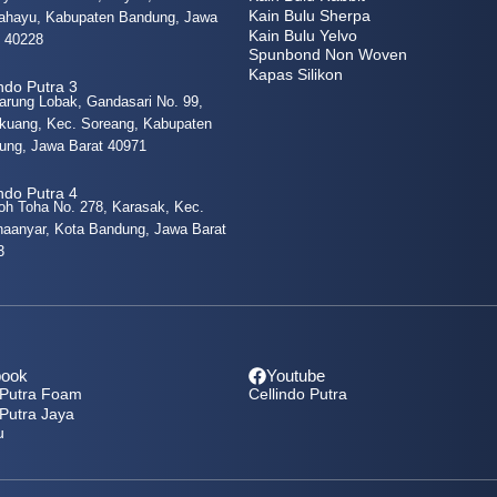
Kain Bulu Sherpa
ahayu, Kabupaten Bandung, Jawa
Kain Bulu Yelvo
t 40228
Spunbond Non Woven
Kapas Silikon
indo Putra 3
arung Lobak, Gandasari No. 99,
kuang, Kec. Soreang, Kabupaten
ung, Jawa Barat 40971
indo Putra 4
oh Toha No. 278, Karasak, Kec.
naanyar, Kota Bandung, Jawa Barat
3
book
Youtube
 Putra Foam
Cellindo Putra
 Putra Jaya
u