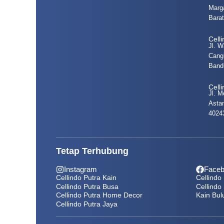
Marg
Bara
Cell
Jl. W
Cang
Band
Cell
Jl. M
Asta
4024
Tetap Terhubung
Instagram
Face
Cellindo Putra Kain
Cellindo
Cellindo Putra Busa
Cellindo
Cellindo Putra Home Decor
Kain Bul
Cellindo Putra Jaya