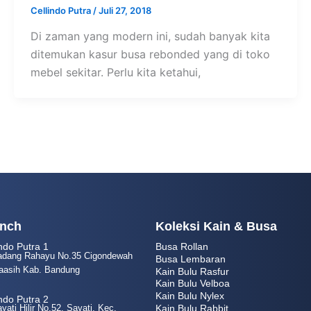
Cellindo Putra
/
Juli 27, 2018
Di zaman yang modern ini, sudah banyak kita
ditemukan kasur busa rebonded yang di toko
mebel sekitar. Perlu kita ketahui,
nch
Koleksi Kain & Busa
indo Putra 1
Busa Rollan
Sadang Rahayu No.35 Cigondewah
Busa Lembaran
aasih Kab. Bandung
Kain Bulu Rasfur
Kain Bulu Velboa
Kain Bulu Nylex
indo Putra 2
Kain Bulu Rabbit
ayati Hilir No.52, Sayati, Kec.