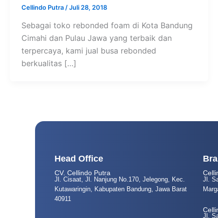
Cellindo Putra
/
Juli 28, 2018
Sebagai toko rebonded foam di Kota Bandung
Cimahi dan Pulau Jawa yang terbaik dan
terpercaya, kami jual busa rebonded
berkualitas […]
Head Office
Bra
CV. Cellindo Putra
Cell
Jl. Cisaat, Jl. Nanjung No.170, Jelegong, Kec.
Jl. 
Kutawaringin, Kabupaten Bandung, Jawa Barat
Marg
40911
Cell
Jl. S