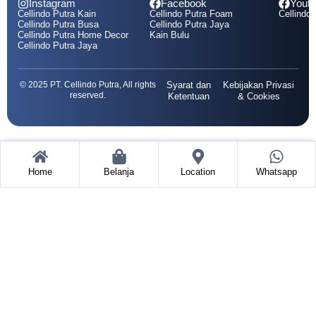
Instagram
Facebook
Yout
Cellindo Putra Kain
Cellindo Putra Foam
Cellindo 
Cellindo Putra Busa
Cellindo Putra Jaya
Cellindo Putra Home Decor
Kain Bulu
Cellindo Putra Jaya
© 2025 PT. Cellindo Putra, All rights
Syarat dan
Kebijakan Privasi
reserved.
Ketentuan
& Cookies
Home
Belanja
Location
Whatsapp