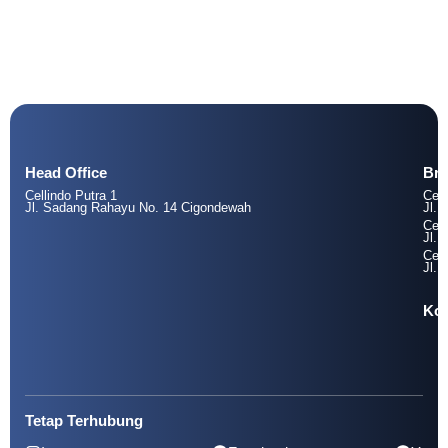
Head Office
Br
Cellindo Putra 1
Cell
Jl. Sadang Rahayu No. 14 Cigondewah
Jl. 
Cell
Jl. 
Cell
Jl. 
Kol
Tetap Terhubung