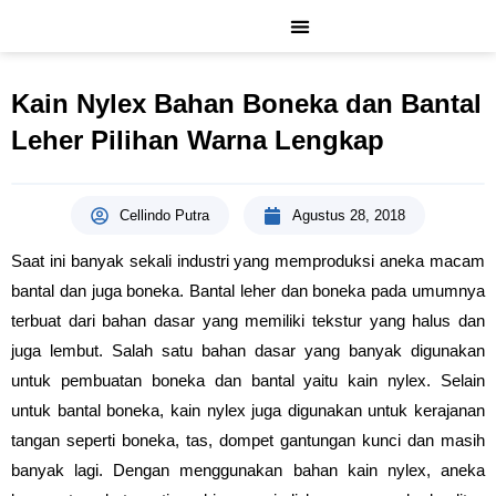
Lewati
ke
konten
Kain Nylex Bahan Boneka dan Bantal
Leher Pilihan Warna Lengkap
Cellindo Putra
Agustus 28, 2018
Saat ini banyak sekali industri yang memproduksi aneka macam
bantal dan juga boneka. Bantal leher dan boneka pada umumnya
terbuat dari bahan dasar yang memiliki tekstur yang halus dan
juga lembut. Salah satu bahan dasar yang banyak digunakan
untuk pembuatan boneka dan bantal yaitu kain nylex. Selain
untuk bantal boneka, kain nylex juga digunakan untuk kerajanan
tangan seperti boneka, tas, dompet gantungan kunci dan masih
banyak lagi. Dengan menggunakan bahan kain nylex, aneka