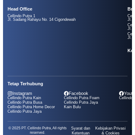
Head Office
Br
Cellindo Putra 1
Cell
Jl. Sadang Rahayu No. 14 Cigondewah
Jl. 
Cell
Jl. 
Cell
Jl. 
Kol
Tetap Terhubung
Instagram
Facebook
Yout
Cellindo Putra Kain
Cellindo Putra Foam
Cellindo 
Cellindo Putra Busa
Cellindo Putra Jaya
Cellindo Putra Home Decor
Kain Bulu
Cellindo Putra Jaya
© 2025 PT. Cellindo Putra, All rights
Syarat dan
Kebijakan Privasi
reserved.
Ketentuan
& Cookies